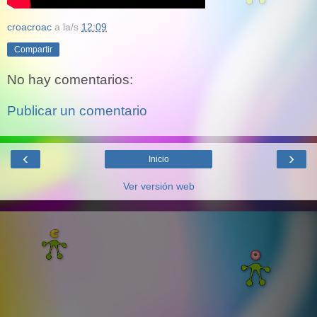
croacroac
a la/s
12:09
Compartir
No hay comentarios:
Publicar un comentario
‹
›
Inicio
Ver versión web