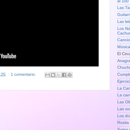
al 100
Las Ta
Guitar
Las le
Los Nú
Cach
Cancio
Música
El Circ
Anagr
Chuchu
:25
1 comentario:
Cumple
Ejerci
La Can
La can
Las Ol
Las voc
Los dí
Rosita 
Suma 