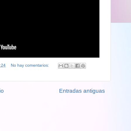
:24
No hay comentarios:
io
Entradas antiguas