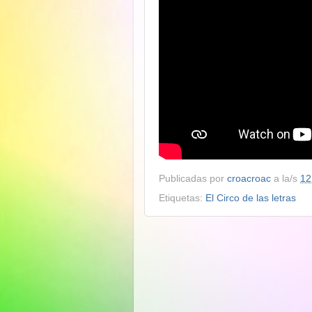
Publicadas por
croacroac
a la/s
12
Etiquetas:
El Circo de las letras