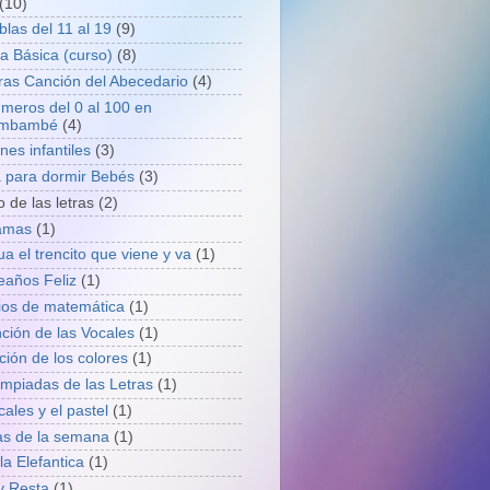
(10)
blas del 11 al 19
(9)
ra Básica (curso)
(8)
tras Canción del Abecedario
(4)
meros del 0 al 100 en
umbambé
(4)
nes infantiles
(3)
 para dormir Bebés
(3)
o de las letras
(2)
amas
(1)
a el trencito que viene y va
(1)
años Feliz
(1)
cios de matemática
(1)
ción de las Vocales
(1)
ción de los colores
(1)
impiadas de las Letras
(1)
ales y el pastel
(1)
as de la semana
(1)
la Elefantica
(1)
y Resta
(1)