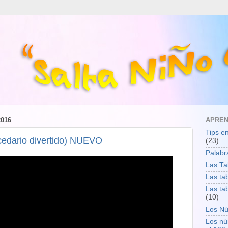
016
APRE
Tips e
ecedario divertido) NUEVO
(23)
Palabr
Las T
Las ta
Las ta
(10)
Los N
Los nú