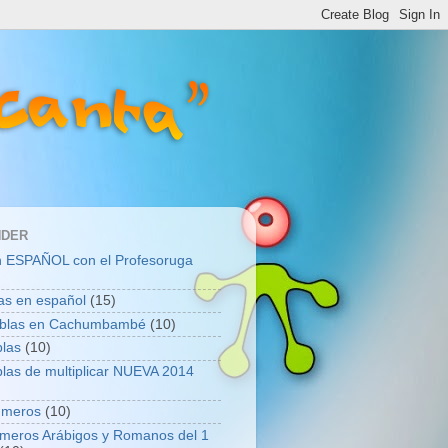
NDER
n ESPAÑOL con el Profesoruga
as en español
(15)
ablas en Cachumbambé
(10)
blas
(10)
blas de multiplicar NUEVA 2014
úmeros
(10)
meros Arábigos y Romanos del 1