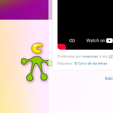
Publicadas por
croacroac
a la/s
12
Etiquetas:
El Circo de las letras
Inic