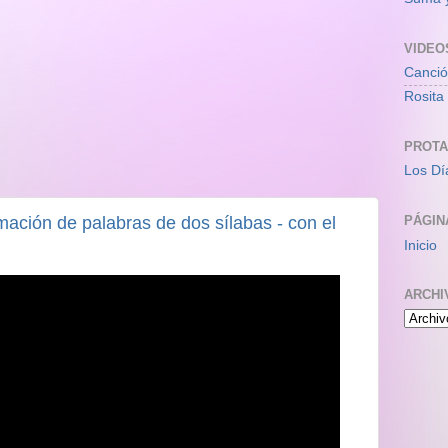
VIDEO
Canció
Rosita 
PROTA
Los Dí
rmación de palabras de dos sílabas - con el
PÁGIN
Inicio
ARCHI