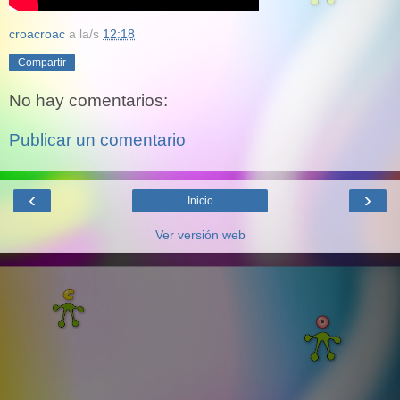
croacroac
a la/s
12:18
Compartir
No hay comentarios:
Publicar un comentario
‹
›
Inicio
Ver versión web